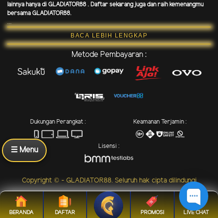
lainnya hanya di GLADIATOR88 . Daftar sekarang juga dan raih kemenangmu
bersama GLADIATOR88.
...
BACA LEBIH LENGKAP
Metode Pembayaran :
Dukungan Perangkat :
Keamanan Terjamin :
Lisensi :
☰ Menu
Copyright © - GLADIATOR88. Seluruh hak cipta dilindungi
BERANDA
DAFTAR
PROMOSI
LIVE CHAT