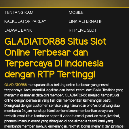
TENTANG KAMI
MOBILE
KALKULATOR PARLAY
LINK ALTERNATIF
JADWAL BANK
RTP LIVE SLOT
GLADIATOR88 Situs Slot
Online Terbesar dan
Terpercaya Di Indonesia
dengan RTP Tertinggi
GLADIATOR88
merupakan situs betting online terbesar yang resmi
terpercaya. Kami memiliki legalitas dan lisensi resmi dari BMM Testlabs yang
menjamin keamanan data diri member. GLADIATOR88 menjadi tempat judi
online dengan permaian yang fair dan memberikan kemenangan pasti.
Dilengkapi dengan customer service yang ramah dan profesional yang siap
membantu 24 jam nonstop. Kami berkomitmen memberikan pelayanan
terbaik lewat fitur tambahan seperti video tutorial, panduan main, livechat,
promosi maupun event yang dibagikan di sosial media resmi kami yang
membantu member menuju kemenangan. Nikmati bonus menarik dan promosi