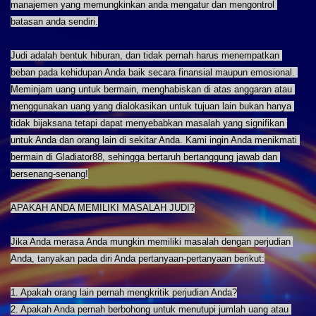
manajemen yang memungkinkan anda mengatur dan mengontrol 
batasan anda sendiri.

Judi adalah bentuk hiburan, dan tidak pernah harus menempatkan 
beban pada kehidupan Anda baik secara finansial maupun emosional. 
Meminjam uang untuk bermain, menghabiskan di atas anggaran atau 
menggunakan uang yang dialokasikan untuk tujuan lain bukan hanya 
tidak bijaksana tetapi dapat menyebabkan masalah yang signifikan 
untuk Anda dan orang lain di sekitar Anda. Kami ingin Anda menikmati 
bermain di Gladiator88, sehingga bertaruh bertanggung jawab dan 
bersenang-senang!

APAKAH ANDA MEMILIKI MASALAH JUDI?

Jika Anda merasa Anda mungkin memiliki masalah dengan perjudian 
Anda, tanyakan pada diri Anda pertanyaan-pertanyaan berikut:

1. Apakah orang lain pernah mengkritik perjudian Anda?

2. Apakah Anda pernah berbohong untuk menutupi jumlah uang atau 