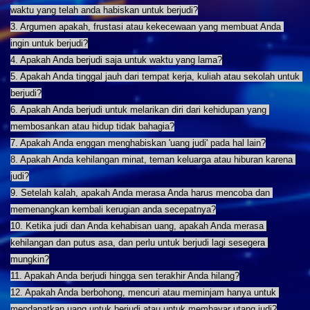
waktu yang telah anda habiskan untuk berjudi?

3. Argumen apakah, frustasi atau kekecewaan yang membuat Anda 
ingin untuk berjudi?

4. Apakah Anda berjudi saja untuk waktu yang lama?

5. Apakah Anda tinggal jauh dari tempat kerja, kuliah atau sekolah untuk 
berjudi?

6. Apakah Anda berjudi untuk melarikan diri dari kehidupan yang 
membosankan atau hidup tidak bahagia?

7. Apakah Anda enggan menghabiskan 'uang judi' pada hal lain?

8. Apakah Anda kehilangan minat, teman keluarga atau hiburan karena 
judi?

9. Setelah kalah, apakah Anda merasa Anda harus mencoba dan 
memenangkan kembali kerugian anda secepatnya?

10. Ketika judi dan Anda kehabisan uang, apakah Anda merasa 
kehilangan dan putus asa, dan perlu untuk berjudi lagi sesegera 
mungkin?

11. Apakah Anda berjudi hingga sen terakhir Anda hilang?

12. Apakah Anda berbohong, mencuri atau meminjam hanya untuk 
mendapatkan uang untuk berjudi atau untuk membayar utang judi?
