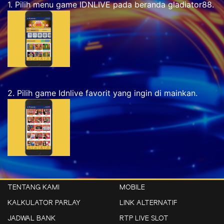
1. Pilih menu game IDNLIVE pada beranda gladiator88.
2. Pilih game Idnlive favorit yang ingin di mainkan.
TENTANG KAMI
MOBILE
KALKULATOR PARLAY
LINK ALTERNATIF
JADWAL BANK
RTP LIVE SLOT