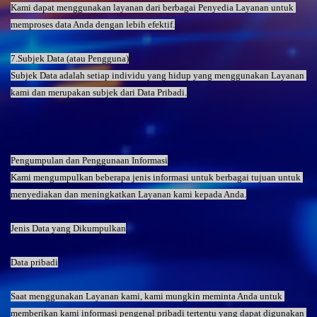
Kami dapat menggunakan layanan dari berbagai Penyedia Layanan untuk 
memproses data Anda dengan lebih efektif.

7.Subjek Data (atau Pengguna)

Subjek Data adalah setiap individu yang hidup yang menggunakan Layanan 
kami dan merupakan subjek dari Data Pribadi.

Pengumpulan dan Penggunaan Informasi

Kami mengumpulkan beberapa jenis informasi untuk berbagai tujuan untuk 
menyediakan dan meningkatkan Layanan kami kepada Anda.

Jenis Data yang Dikumpulkan

Data pribadi

Saat menggunakan Layanan kami, kami mungkin meminta Anda untuk 
memberikan kami informasi pengenal pribadi tertentu yang dapat digunakan 