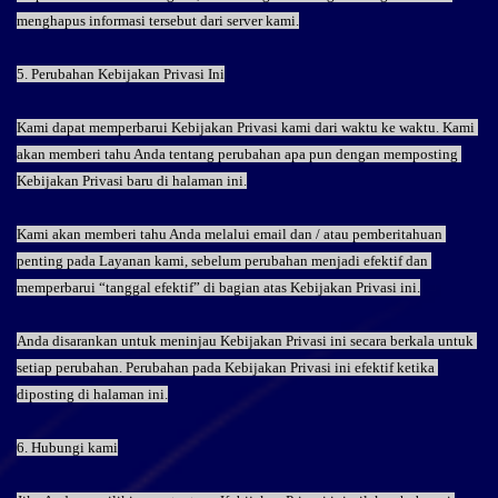
menghapus informasi tersebut dari server kami.

5. Perubahan Kebijakan Privasi Ini

Kami dapat memperbarui Kebijakan Privasi kami dari waktu ke waktu. Kami 
akan memberi tahu Anda tentang perubahan apa pun dengan memposting 
Kebijakan Privasi baru di halaman ini.

Kami akan memberi tahu Anda melalui email dan / atau pemberitahuan 
penting pada Layanan kami, sebelum perubahan menjadi efektif dan 
memperbarui “tanggal efektif” di bagian atas Kebijakan Privasi ini.

Anda disarankan untuk meninjau Kebijakan Privasi ini secara berkala untuk 
setiap perubahan. Perubahan pada Kebijakan Privasi ini efektif ketika 
diposting di halaman ini.

6. Hubungi kami
