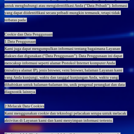
untuk menghubungi atau mengidentifikasi Anda (“Data Pribadi”). Informasi 
yang dapat diidentifikasi secara pribadi mungkin termasuk, tetapi tidak 
terbatas pada:

Cookie dan Data Penggunaan

1.Data Penggunaan

Kami juga dapat mengumpulkan informasi tentang bagaimana Layanan 
diakses dan digunakan (“Data Penggunaan”). Data Penggunaan ini dapat 
mencakup informasi seperti alamat Protokol Internet komputer Anda 
(misalnya alamat IP), jenis browser, versi browser, halaman Layanan kami 
yang Anda kunjungi, waktu dan tanggal kunjungan Anda, waktu yang 
dihabiskan untuk halaman-halaman itu, unik pengenal perangkat dan data 
diagnostik lainnya.

2.Melacak Data Cookies

Kami menggunakan cookie dan teknologi pelacakan serupa untuk melacak 
aktivitas di Layanan kami dan kami menyimpan informasi tertentu.
