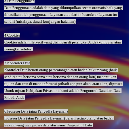
3.Data Penggunaan

Data Penggunaan adalah data yang dikumpulkan secara otomatis baik yang 
dihasilkan oleh penggunaan Layanan atau dari infrastruktur Layanan itu 
sendiri (misalnya, durasi kunjungan halaman).

4.Cookies

Cookies adalah file kecil yang disimpan di perangkat Anda (komputer atau 
perangkat seluler).

5.Kontroler Data

Kontroler Data berarti orang perseorangan atau badan hukum yang (baik 
sendiri atau bersama-sama atau bersama dengan orang lain) menentukan 
tujuan dan cara di mana informasi pribadi apa pun akan, atau akan, diproses.

Untuk tujuan Kebijakan Privasi ini, kami adalah Pengontrol Data dari Data 
Pribadi Anda.

6.Prosesor Data (atau Penyedia Layanan)

Prosesor Data (atau Penyedia Layanan) berarti setiap orang atau badan 
hukum yang memproses data atas nama Pengontrol Data.
